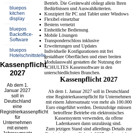
Betrieb. Die Gerätewahl obliegt allein Ihren
bluepos
Bedürfnissen und Auswahlkriterien.
kitchen
Konzipiert für PC und Tablet unter Windows
display
Flexibel einsetzbar
Bestens vernetzt
bluepos
Einheitliche Bedienung
Backoffice-
Mobile Lösungen
Software
Transponderschloss inklusive
Erweiterungen und Updates
bluepos
Individuelle Konfigurationen mit frei
Hotelschnittstelle
gestaltbare Oberflächen und einer breiten
Modulauswahl gestatten die Nutzung der
Kassenpflicht
SCHULTES Kassensoftware in den
2027
unterschiedlichsten Branchen.
Kassenpflicht 2027
Ab dem 1.
Januar 2027
Ab dem 1. Januar 2027 soll in Deutschland
soll in
eine Registrierkassenpflicht für Unternehmen
Deutschland
mit einem Jahresumsatz von mehr als 100.000
eine
Euro eingeführt werden. Demzufolge müssen
Registrierkassenpflicht
betroffene Betriebe ein elektronisches
für
Kassensystem verwenden, da offene
Unternehmen
Ladenkassen dann unzulässig sind.
mit einem
Zum jetzigen Stand sind allerdings Details zur