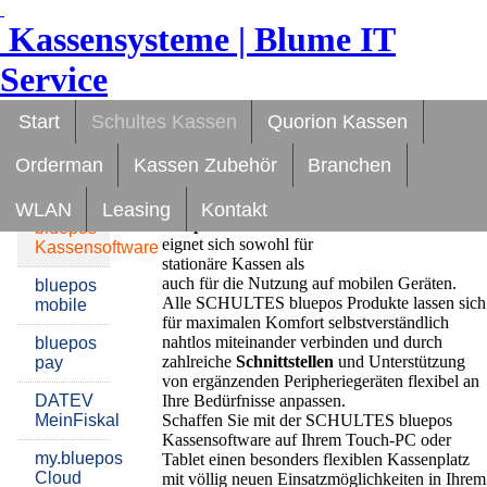
Kassensysteme | Blume IT
Service
SCHULTES
bluepos
Start
Schultes Kassen
Quorion Kassen
Kassensoftware
Kassenlösungen
Orderman
Kassen Zubehör
Branchen
für PC und Tablet
Die SCHULTES
WLAN
Leasing
Kontakt
bluepos
Kassensoftware
bluepos
eignet sich sowohl für
Kassensoftware
stationäre Kassen als
auch für die Nutzung auf mobilen Geräten.
bluepos
Alle SCHULTES bluepos Produkte lassen sich
mobile
für maximalen Komfort selbstverständlich
nahtlos miteinander verbinden und durch
bluepos
zahlreiche
Schnittstellen
und Unterstützung
pay
von ergänzenden Peripheriegeräten flexibel an
DATEV
Ihre Bedürfnisse anpassen.
MeinFiskal
Schaffen Sie mit der SCHULTES bluepos
Kassensoftware auf Ihrem Touch-PC oder
my.bluepos
Tablet einen besonders flexiblen Kassenplatz
Cloud
mit völlig neuen Einsatzmöglichkeiten in Ihrem